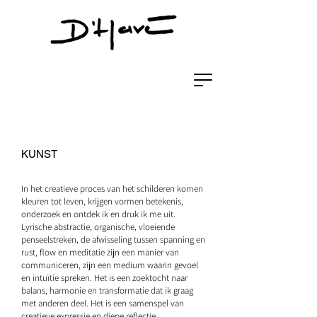
KUNST
In het creatieve proces van het schilderen komen
kleuren tot leven, krijgen vormen betekenis,
onderzoek en ontdek ik en druk ik me uit.
Lyrische abstractie, organische, vloeiende
penseelstreken, de afwisseling tussen spanning en
rust, flow en meditatie zijn een manier van
communiceren, zijn een medium waarin gevoel
en intuïtie spreken. Het is een zoektocht naar
balans, harmonie en transformatie dat ik graag
met anderen deel. Het is een samenspel van
creatieve expressie en diepe reflectie.